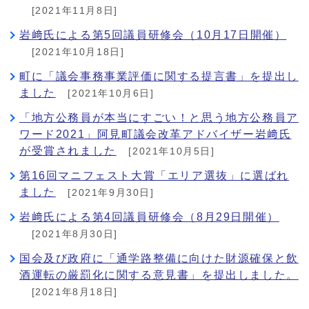
[2021年11月8日]
岩﨑氏による第5回議員研修会（10月17日開催）
[2021年10月18日]
町に「議会事務事業評価に関する提言書」を提出し
ました
[2021年10月6日]
「地方公務員が本当にすごい！と思う地方公務員ア
ワード2021」阿見町議会改革アドバイザー岩﨑氏
が受賞されました
[2021年10月5日]
第16回マニフェスト大賞「エリア選抜」に選ばれ
ました
[2021年9月30日]
岩﨑氏による第4回議員研修会（8月29日開催）
[2021年8月30日]
国会及び政府に「通学路整備に向けた財源確保と飲
酒運転の厳罰化に関する意見書」を提出しました。
[2021年8月18日]