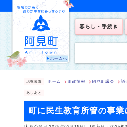
暮らし・手続き
ホームへ
ホーム
町政情報
阿見町議会
議
現在位置
あしあと
町に民生教育所管の事業
[初版公開日:2025年03月18日]
[更新日：2025年3