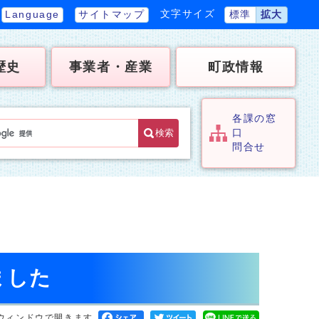
文字サイズ
Language
サイトマップ
標準
拡大
歴史
事業者・産業
町政情報
各課の窓
検索
口
問合せ
ました
ウィンドウで開きます