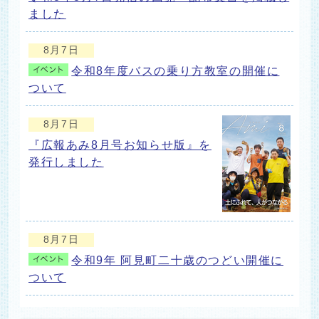
ました
8月7日
令和8年度バスの乗り方教室の開催に
ついて
8月7日
『広報あみ8月号お知らせ版』を
発行しました
8月7日
令和9年 阿見町二十歳のつどい開催に
ついて