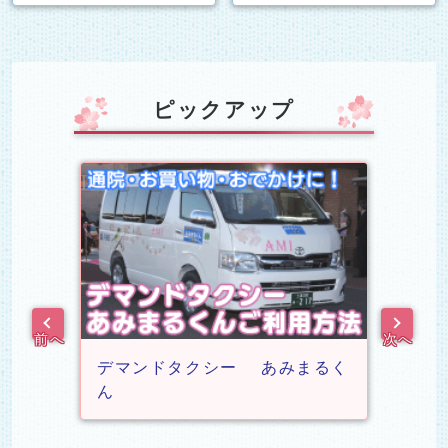
ピックアップ
前へ
次へ
デマンドタクシー あみまるく
ふる
ん