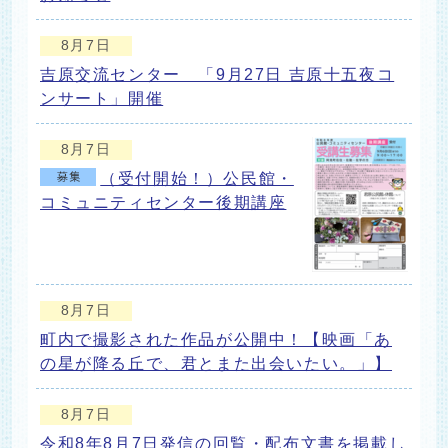
8月7日
吉原交流センター 「9月27日 吉原十五夜コ
ンサート」開催
8月7日
（受付開始！）公民館・
コミュニティセンター後期講座
8月7日
町内で撮影された作品が公開中！【映画「あ
の星が降る丘で、君とまた出会いたい。」】
8月7日
令和8年8月7日発信の回覧・配布文書を掲載し