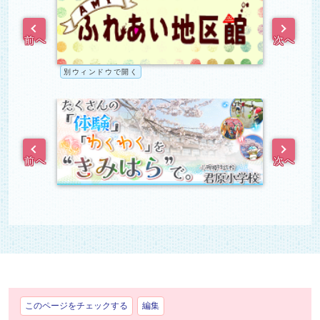
前へ
次へ
別ウィンドウで開く
別ウィン
関連リンク2
前へ
次へ
このページをチェックする
編集