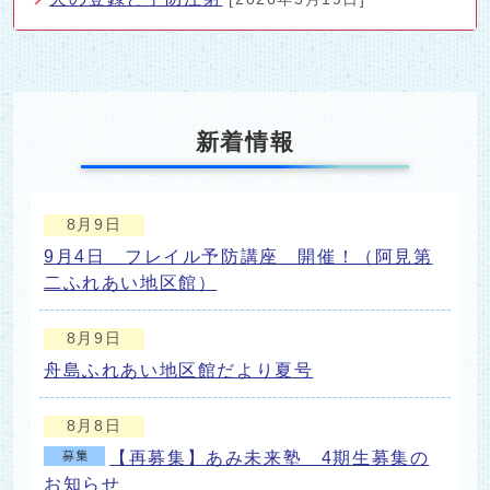
新着情報
8月9日
9月4日 フレイル予防講座 開催！（阿見第
二ふれあい地区館）
8月9日
舟島ふれあい地区館だより夏号
8月8日
【再募集】あみ未来塾 4期生募集の
お知らせ