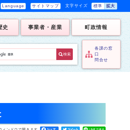
文字サイズ
Language
サイトマップ
標準
拡大
歴史
事業者・産業
町政情報
各課の窓
検索
口
問合せ
た
ウィンドウで開きます