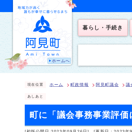
暮らし・手続き
ホームへ
ホーム
町政情報
阿見町議会
議
現在位置
あしあと
町に「議会事務事業評価
[初版公開日:2023年09月26日]
[更新日：2023年9