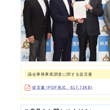
議会事務事業調査に関する提言書
提言書 (PDF形式、617.73KB)