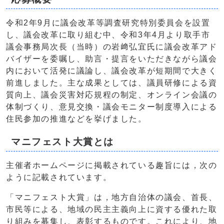
令和2年9月に議会改革等調査研究特別委員会を設置
し、議会改革に取り組む中、令和3年4月より取手市
議会事務局次長（当時）の岩﨑弘宜氏に議会改革アド
バイザーを委嘱し、助言・提言をいただきながら議会
内において活発に議論し、議会改革が短期間で大きく
前進しました。主な成果としては、議員研修による資
質向上、議会災害対応規程の制定、オンライン会議の
体制づくり、意見交換・議会モニター制度導入による
住民参加の推進などを挙げました。
マニフェスト大賞とは
主催者ホームページに掲載されている趣旨には，次の
ように記載されています。
「マニフェスト大賞」は，地方自治体の議会、首長、
市民等による、地域の民主主義向上に資する優れた取
り組みを募集し、表彰するものです。これにより、地