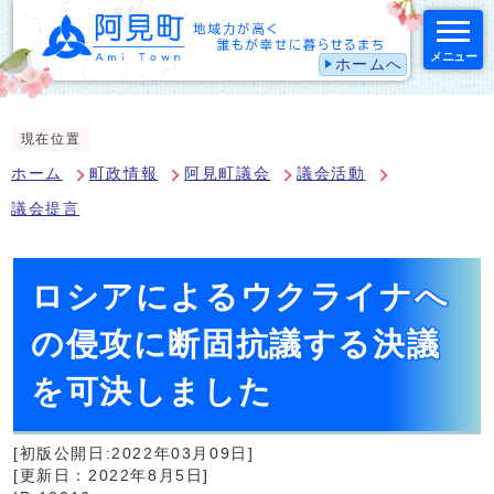
メニュー
ホームへ
スマートフォン表示用の情報をスキップ
現在位置
ホーム
町政情報
阿見町議会
議会活動
議会提言
ロシアによるウクライナへ
の侵攻に断固抗議する決議
を可決しました
[初版公開日:2022年03月09日]
[更新日：2022年8月5日]