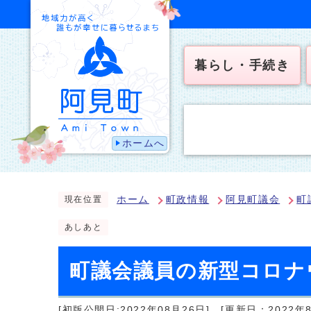
暮らし・手続き
ホームへ
ホーム
町政情報
阿見町議会
町
現在位置
あしあと
町議会議員の新型コロナ
[初版公開日:2022年08月26日]
[更新日：2022年8