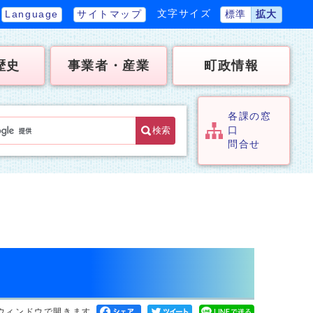
文字サイズ
Language
サイトマップ
標準
拡大
歴史
事業者・産業
町政情報
各課の窓
検索
口
問合せ
ウィンドウで開きます