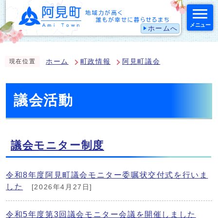
メニュー
ホームへ
スマートフォン表示用の情報をスキップ
ホーム
町政情報
阿見町議会
現在位置
議会活動
議会モニター制度
令和8年度阿見町議会モニター委嘱状交付式を行いま
した
[2026年4月27日]
令和5年度第3回議会モニター会議を開催しました