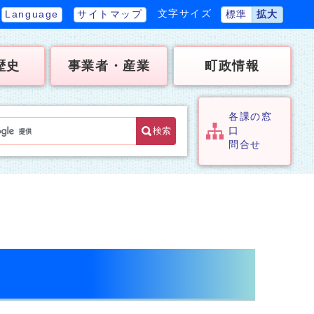
文字サイズ
Language
サイトマップ
標準
拡大
歴史
事業者・産業
町政情報
各課の窓
検索
口
問合せ