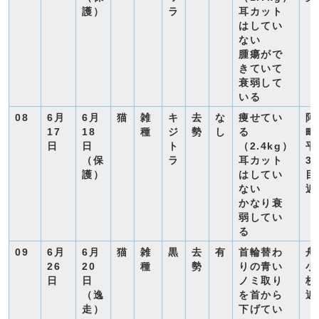
護）
ラ
耳カット
はしてい
ない
腫瘍がで
きていて
衰弱して
いる
08
6月
6月
猫
雑
キ
去
な
痩せてい
阿
17
18
種
ジ
勢
し
る
町
日
日
ト
（2.4kg）
平
（保
ラ
耳カット
3
護）
はしてい
目
ない
近
かなり衰
弱してい
る
09
6月
6月
猫
雑
黒
去
有
首輪替わ
舟
26
20
種
勢
りの青い
小
日
日
ノミ取り
校
（逸
を首から
近
走）
下げてい