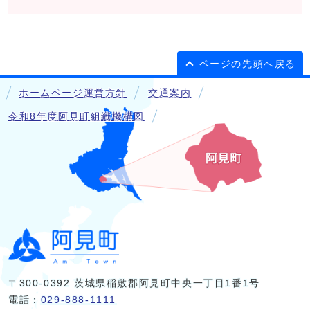
ページの先頭へ戻る
ホームページ運営方針
交通案内
令和8年度阿見町組織機構図
〒300-0392 茨城県稲敷郡阿見町中央一丁目1番1号
電話：
029-888-1111