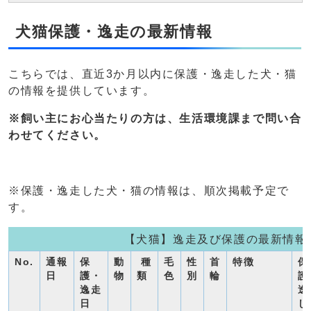
犬猫保護・逸走の最新情報
こちらでは、直近3か月以内に保護・逸走した犬・猫
の情報を提供しています。
※飼い主にお心当たりの方は、生活環境課まで問い合
わせてください。
※保護・逸走した犬・猫の情報は、順次掲載予定で
す。
【犬猫】逸走及び保護の最新情報
No.
通報
保
動
種
毛
性
首
特徴
保
日
護・
物
類
色
別
輪
護
逸走
逸
日
し