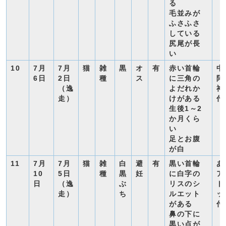
る
毛並みが
ふさふさ
している
尻尾が長
い
10
7月
7月
猫
雑
黒
オ
有
赤い首輪
中
6日
2日
種
ス
に三角の
阿
（逸
よだれか
神
走）
けがある
付
生後1～2
か月くら
い
足とお腹
が白
11
7月
7月
猫
雑
白
避
有
黒い首輪
あ
10
5日
種
黒
妊
に白字の
ア
日
（逸
ぶ
リスのシ
ト
走）
ち
ルエット
ッ
がある
付
鼻の下に
黒い点が