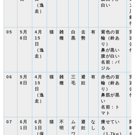
（逸
白い
ン
走）
川
郷
付
05
5月
4月
猫
雑
白
去
有
紫色の首
実
8日
15
種
黒
勢
輪（鈴あ
近
日
り）
公
（逸
鼻が黒い
付
走）
腹が白い
名前：バ
ジル
06
5月
4月
猫
雑
三
避
有
赤色の首
実
8日
15
種
毛
妊
輪（鈴あ
近
日
り）
公
（逸
鼻筋が黒
付
走）
い
名前：ト
マト
07
6月
6月
猫
不
ム
避
な
痩せてい
阿
1日
1日
明
ギ
妊
し
る
町
（保
ワ
（1.7kg）
央