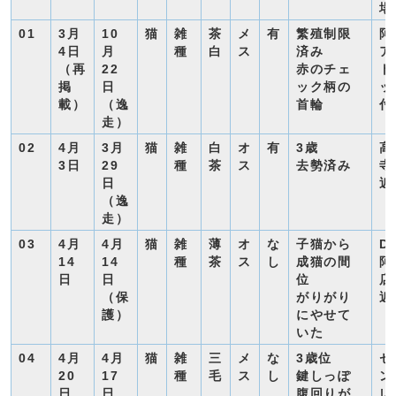
場
01
3月
10
猫
雑
茶
メ
有
繁殖制限
阿
4日
月
種
白
ス
済み
ア
（再
22
赤のチェ
ト
掲
日
ック柄の
ッ
載）
（逸
首輪
付
走）
02
4月
3月
猫
雑
白
オ
有
3歳
高
3日
29
種
茶
ス
去勢済み
寺
日
近
（逸
走）
03
4月
4月
猫
雑
薄
オ
な
子猫から
D
14
14
種
茶
ス
し
成猫の間
阿
日
日
位
店
（保
がりがり
近
護）
にやせて
いた
04
4月
4月
猫
雑
三
メ
な
3歳位
セ
20
17
種
毛
ス
し
鍵しっぽ
ン
日
日
腹回りが
レ