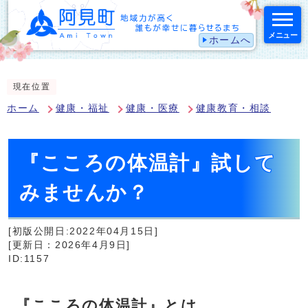
メニュー
ホームへ
スマートフォン表示用の情報をスキップ
現在位置
ホーム
健康・福祉
健康・医療
健康教育・相談
『こころの体温計』試して
みませんか？
[初版公開日:2022年04月15日]
[更新日：2026年4月9日]
ID:1157
『こころの体温計』とは