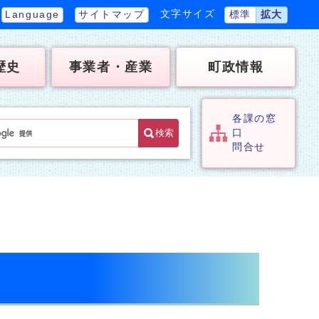
文字サイズ
Language
サイトマップ
標準
拡大
歴史
事業者・産業
町政情報
各課の窓
検索
口
問合せ