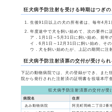
狂犬病予防注射を受ける時期はつぎの
生後91日以上の犬の所有者は、毎年4月
年度途中で犬を飼い始めて、次の要件に該
ア．1月1日～5月31日に飼い始め、前
イ．6月1日～12月31日に飼い始め、
ウ．犬を飼い始めたが、上記の期間に注
狂犬病予防注射済票の交付が受けられ
下記の動物病院では、犬の登録ができ、また
院から発行された注射済の証明書を役場本庁
狂犬病予防注射済票の交付が受
病院名
住所
あみ動物病院
阿見町岡崎二丁目2番