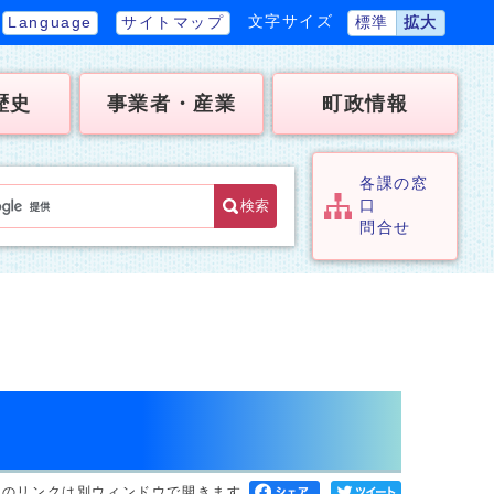
文字サイズ
Language
サイトマップ
標準
拡大
歴史
事業者・産業
町政情報
各課の窓
検索
口
問合せ
へのリンクは別ウィンドウで開きます