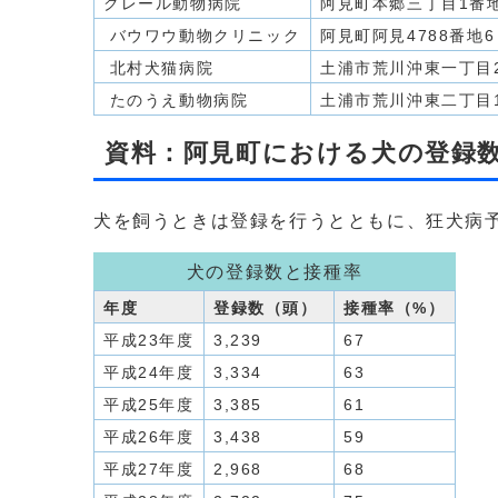
クレール動物病院
阿見町本郷三丁目1番
バウワウ動物クリニック
阿見町阿見4788番地
北村犬猫病院
土浦市荒川沖東一丁目2
たのうえ動物病院
土浦市荒川沖東二丁目1
資料：阿見町における犬の登録
犬を飼うときは登録を行うとともに、狂犬病
犬の登録数と接種率
年度
登録数（頭）
接種率（%）
平成23年度
3,239
67
平成24年度
3,334
63
平成25年度
3,385
61
平成26年度
3,438
59
平成27年度
2,968
68