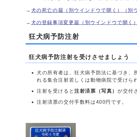
→
犬の死亡の届（別ウインドウで開く）
（別
→
犬の登録事項変更届（別ウインドウで開く
狂犬病予防注射
狂犬病予防注射を受けさせましょう
犬の所有者は、狂犬病予防法に基づき、
れる集合注射若しくは動物病院で受けら
注射を受けると
注射済票（写真）
が交付
注射済票の交付手数料は400円です。