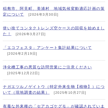
稲敷市、阿見町、美浦村 地域気候変動適応計画の策
定について
[2026年3月30日]
使い捨てコンタクトレンズ空ケースの回収を始めまし
た！
[2026年3月27日]
「エコフェスタ」アンケート集計結果について
[2026年2月19日]
浄化槽工事の悪質な訪問営業にご注意ください
[2025年12月22日]
ナガエツルノゲイトウ（特定外来生物【植物】）につ
いて（現地調査の結果）
[2025年10月27日]
有毒な外来種の「セアカゴケグモ」が確認されていま