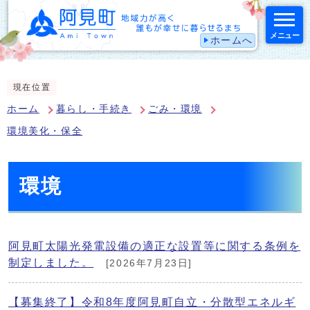
メニュー
ホームへ
スマートフォン表示用の情報をスキップ
現在位置
ホーム
暮らし・手続き
ごみ・環境
環境美化・保全
環境
阿見町太陽光発電設備の適正な設置等に関する条例を
制定しました。
[2026年7月23日]
【募集終了】令和8年度阿見町自立・分散型エネルギ