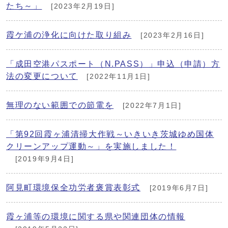
たち～」
[2023年2月19日]
霞ケ浦の浄化に向けた取り組み
[2023年2月16日]
「成田空港パスポート（N.PASS）」申込（申請）方
法の変更について
[2022年11月1日]
無理のない範囲での節電を
[2022年7月1日]
「第92回霞ヶ浦清掃大作戦～いきいき茨城ゆめ国体
クリーンアップ運動～」を実施しました！
[2019年9月4日]
阿見町環境保全功労者褒賞表彰式
[2019年6月7日]
霞ヶ浦等の環境に関する県や関連団体の情報