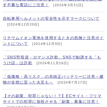
す不審な電話にご注意！
[2025年3月31日]
自転車用ヘルメットの安全性を示すマークについて
[2024年12月20日]
リチウムイオン電池を使用するときの危険と注意ポイ
ントについて
[2024年12月9日]
「SNS型投資・ロマンス詐欺」SNSで勧誘する「も
うけ話」は詐欺
[2024年11月26日]
「低価格・高リスク」の非純正バッテリーに注意～建
物が全焼に至った火災も～
[2024年7月17日]
【その副業、犯罪じゃない！？】ECサイト・フリマ
サイトでの犯罪に加担させる「副業」募集に注意！