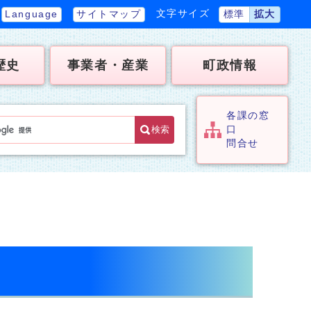
文字サイズ
Language
サイトマップ
標準
拡大
歴史
事業者・産業
町政情報
各課の窓
検索
口
問合せ