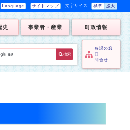
文字サイズ
Language
サイトマップ
標準
拡大
歴史
事業者・産業
町政情報
各課の窓
検索
口
問合せ