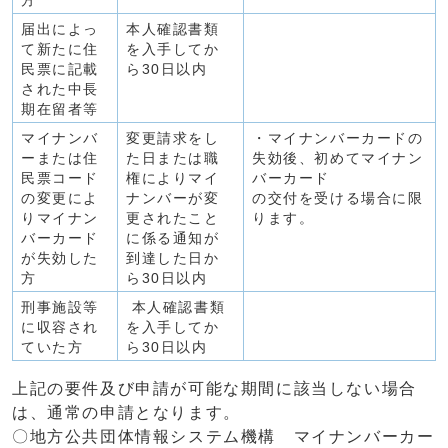
方
届出によっ
本人確認書類
て新たに住
を入手してか
民票に記載
ら30日以内
された中長
期在留者等
マイナンバ
変更請求をし
・マイナンバーカードの
ーまたは住
た日または職
失効後、初めてマイナン
民票コード
権によりマイ
バーカード
の変更によ
ナンバーが変
の交付を受ける場合に限
りマイナン
更されたこと
ります。
バーカード
に係る通知が
が失効した
到達した日か
方
ら30日以内
刑事施設等
本人確認書類
に収容され
を入手してか
ていた方
ら30日以内
上記の要件及び申請が可能な期間に該当しない場合
は、通常の申請となります。
〇地方公共団体情報システム機構 マイナンバーカー