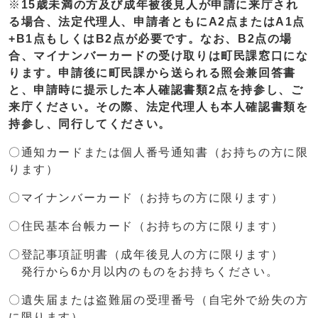
※
15歳未満の方及び成年被後見人が申請に来庁され
る場合、法定代理人、申請者ともにA2点またはA1点
+B1点もしくはB2点
が必要です。なお、
B2点の場
合、マイナンバーカードの受け取りは町民課窓口にな
ります。申請後に町民課から送られる照会兼回答書
と、申請時に提示した本人確認書類2点を持参し、ご
来庁ください。その際、法定代理人も本人確認書類を
持参し、同行してください。
〇通知カードまたは個人番号通知書（お持ちの方に限
ります）
〇マイナンバーカード（お持ちの方に限ります）
〇住民基本台帳カード（お持ちの方に限ります）
〇登記事項証明書（成年後見人の方に限ります）
発行から6か月以内のものをお持ちください。
〇遺失届または盗難届の受理番号（自宅外で紛失の方
に限ります）