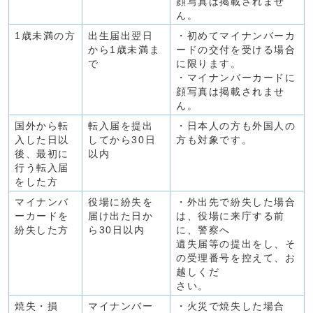
顔写真は掲載されませ
ん。
1歳未満の方
出生届出翌日
・初めてマイナンバーカ
から1歳未満ま
ードの交付を受ける場合
で
に限ります。
・マイナンバーカードに
顔写真は掲載されませ
ん。
国外から転
転入届を提出
・日本人の方も外国人の
入した日以
してから30日
方も対象です。
後、最初に
以内
行う転入届
をした方
マイナンバ
役場に紛失を
・外出先で紛失した場合
ーカードを
届け出た日か
は、役場に来庁する前
紛失した方
ら30日以内
に、警察へ
遺失届等の提出をし、そ
の受理番号を控えて、お
越しくだ
さい。
焼失・損
マイナンバー
・火災で焼失した場合