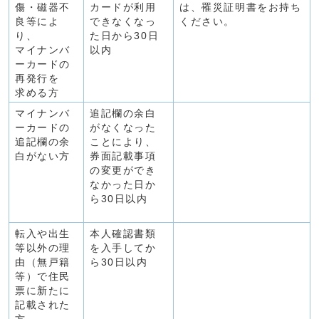
傷・磁器不
カードが利用
は、罹災証明書をお持ち
良等によ
できなくなっ
ください。
り、
た日から30日
マイナンバ
以内
ーカードの
再発行を
求める方
マイナンバ
追記欄の余白
ーカードの
がなくなった
追記欄の余
ことにより、
白がない方
券面記載事項
の変更ができ
なかった日か
ら30日以内
転入や出生
本人確認書類
等以外の理
を入手してか
由（無戸籍
ら30日以内
等）で住民
票に新たに
記載された