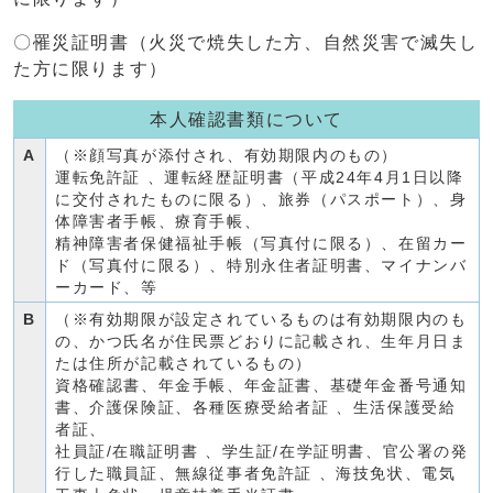
〇罹災証明書（火災で焼失した方、自然災害で滅失し
た方に限ります）
本人確認書類について
A
（※顔写真が添付され、有効期限内のもの）
運転免許証 、運転経歴証明書（平成24年4月1日以降
に交付されたものに限る）、旅券（パスポート）、身
体障害者手帳、療育手帳、
精神障害者保健福祉手帳（写真付に限る）、在留カー
ド（写真付に限る）、特別永住者証明書、マイナンバ
ーカード、等
B
（※有効期限が設定されているものは有効期限内のも
の、かつ氏名が住民票どおりに記載され、生年月日ま
たは住所が記載されているもの）
資格確認書、年金手帳、年金証書、基礎年金番号通知
書、介護保険証、各種医療受給者証 、生活保護受給
者証、
社員証/在職証明書 、学生証/在学証明書、官公署の発
行した職員証、無線従事者免許証 、海技免状、電気