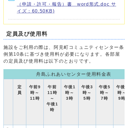
（申請・許可・報告）書 word形式.doc サ
イズ：60.50KB)
定員及び使用料
施設をご利用の際は、阿見町コミュニティセンター条
例第10条に基づき使用料が必要になります。各部屋
の定員及び使用料は以下のとおりです。
舟島ふれあいセンター使用料金表
定
午前9
午前
午後1
午後3
午後5
午後7
員
時～
11時
時～
時～
時～
時～
11時
～
3時
5時
7時
9時
午後1
時