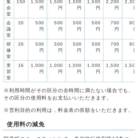
集
150
1,500
1,500
1,500
1,500
2,200
2,30
会
円
円
円
円
円
室
会
20
500
500
500
500
700
80
議
円
円
円
円
円
室
研
20
500
500
500
500
700
80
修
円
円
円
円
円
室
実
16
1,000
1,000
1,000
1,000
1,500
1,50
習
円
円
円
円
円
室
※利用時間がその区分の全時間に満たない場合でも、
その区分の使用料をお支払いいただきます。
※営利目的の利用は，料金表の倍額をいただきます。
使用料の減免