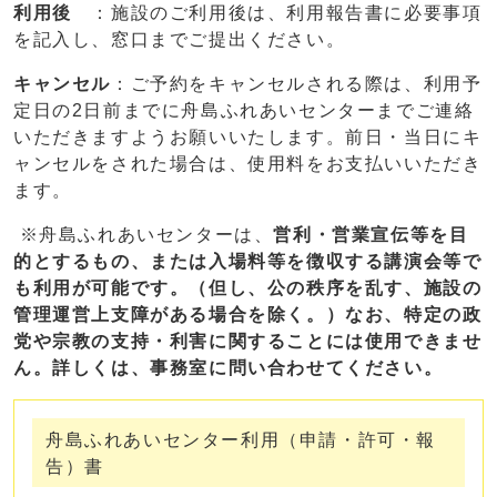
利用後
：施設のご利用後は、利用報告書に必要事項
を記入し、窓口までご提出ください。
キャンセル
：ご予約をキャンセルされる際は、利用予
定日の2日前までに舟島ふれあいセンターまでご連絡
いただきますようお願いいたします。前日・当日にキ
ャンセルをされた場合は、使用料をお支払いいただき
ます。
※舟島ふれあいセンターは、
営利・営業宣伝等を目
的とするもの
、または入場料等を徴収する講演会等
で
も利用が可能
です。（但し、公の秩序を乱す、施設の
管理運営上支障がある場合を除く。）なお、
特定の政
党や宗教の支持・利害に関することには使用できませ
ん
。詳しくは、事務室に問い合わせてください。
舟島ふれあいセンター利用（申請・許可・報
告）書