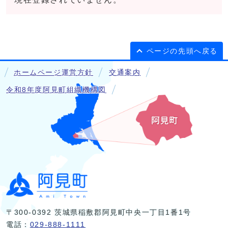
ページの先頭へ戻る
ホームページ運営方針
交通案内
令和8年度阿見町組織機構図
〒300-0392 茨城県稲敷郡阿見町中央一丁目1番1号
電話：
029-888-1111