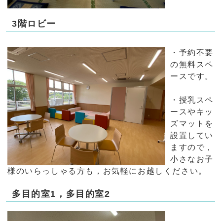
3階ロビー
・予約不要
の無料スペ
ースです。
・授乳スペ
ースやキッ
ズマットを
設置してい
ますので，
小さなお子
様のいらっしゃる方も，お気軽にお越しください。
多目的室1，多目的室2