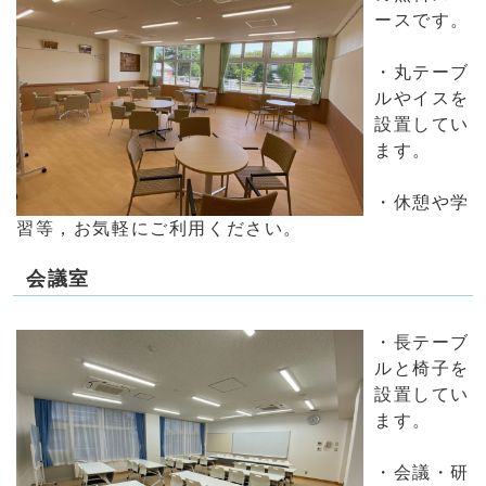
ースです。
・丸テーブ
ルやイスを
設置してい
ます。
・休憩や学
習等，お気軽にご利用ください。
会議室
・長テーブ
ルと椅子を
設置してい
ます。
・会議・研