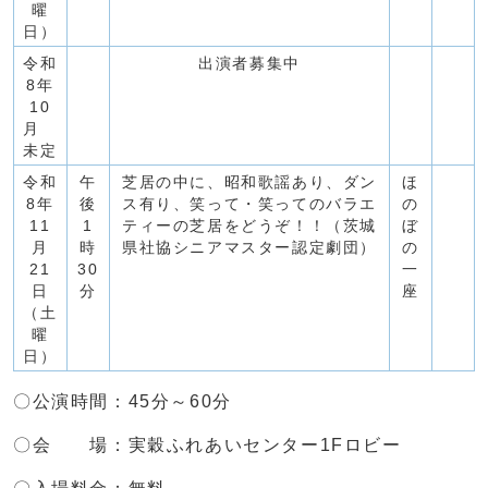
曜
日）
令和
出演者募集中
8年
10
月
未定
令和
午
芝居の中に、昭和歌謡あり、ダン
ほ
8年
後
ス有り、笑って・笑ってのバラエ
の
11
1
ティーの芝居をどうぞ！！（茨城
ぼ
月
時
県社協シニアマスター認定劇団）
の
21
30
一
日
分
座
（土
曜
日）
〇公演時間：45分～60分
〇会 場：実穀ふれあいセンター1Fロビー