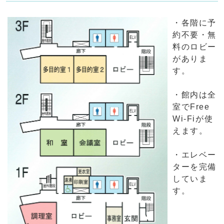
・各階に予
約不要・無
料のロビー
がありま
す。
・館内は全
室でFree
Wi-Fiが使
えます。
・エレベー
ターを完備
していま
す。