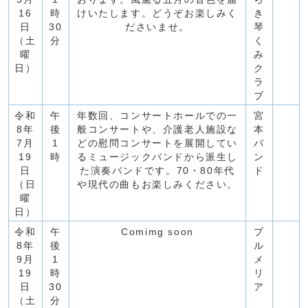
16
時
けいたします。どうぞお楽しみく
き
日
30
ださいませ。
琴
（土
分
く
曜
み
日）
ク
ラ
ブ
令和
午
年数回、コンサートホールでの一
宮
8年
後
般コンサートや、介護老人施設な
本
7月
1
どの慰問コンサートを展開してい
バ
19
時
るミュージックバンドから派生し
ン
日
た演奏バンドです。70・80年代
ド
（日
や現代の曲もお楽しみください。
曜
日）
令和
午
Comimg soon
プ
8年
後
ル
9月
1
メ
19
時
リ
日
30
ア
（土
分