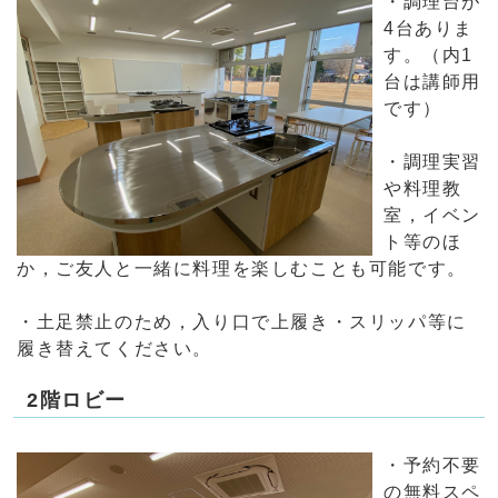
・調理台が
4台ありま
す。（内1
台は講師用
です）
・調理実習
や料理教
室，イベン
ト等のほ
か，ご友人と一緒に料理を楽しむことも可能です。
・土足禁止のため，入り口で上履き・スリッパ等に
履き替えてください。
2階ロビー
・予約不要
の無料スペ