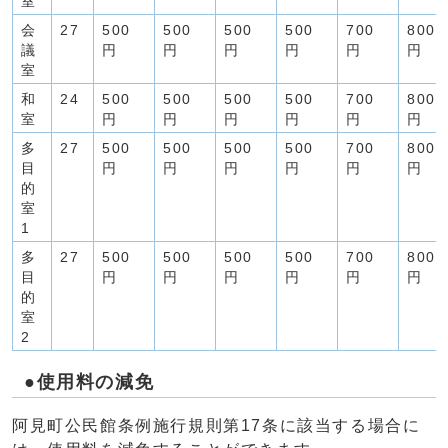
室
会
27
500
500
500
500
700
800
議
円
円
円
円
円
円
室
和
24
500
500
500
500
700
800
室
円
円
円
円
円
円
多
27
500
500
500
500
700
800
目
円
円
円
円
円
円
的
室
1
多
27
500
500
500
500
700
800
目
円
円
円
円
円
円
的
室
2
●使用料の減免
阿見町公民館条例施行規則第17条に該当する場合に