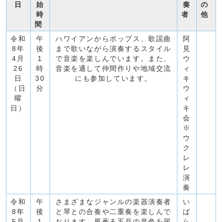
日
始
奏
の
時
者
他
間
令和
午
ハワイアンからポップス、歌謡曲
阿
8年
後
まで歌いながら演奏するスタイル
見
4月
1
で音楽を楽しんでいます。また、
ウ
26
時
音楽を通して仲間作りや地域交流
ィ
日
30
にも参加しています。
キ
（日
分
ウ
曜
ィ
日）
キ
会
※
ウ
ク
レ
レ
演
奏
令和
午
さまざまなジャンルの楽器演奏者
い
8年
後
と琴との合奏や二重奏を楽しんで
ば
5月
1
おります。風薫る五月の音色を届
ら