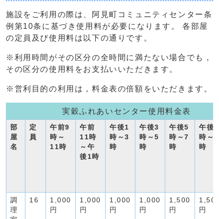
施設をご利用の際は、阿見町コミュニティセンター条
例第10条に基づき使用料が必要になります。 各部屋
の定員及び使用料は以下の通りです。
※利用時間がその区分の全時間に満たない場合でも，
その区分の使用料をお支払いいただきます。
※営利目的の利用は，料金表の倍額をいただきます。
実穀ふれあいセンター使用料金表
部
定
午前9
午前
午後1
午後3
午後5
午後7
屋
員
時～
11時
時～3
時～5
時～7
時～9
名
11時
～午
時
時
時
時
後1時
調
16
1,000
1,000
1,000
1,000
1,500
1,50
理
円
円
円
円
円
円