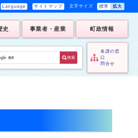
文字サイズ
Language
サイトマップ
標準
拡大
歴史
事業者・産業
町政情報
各課の窓
検索
口
問合せ