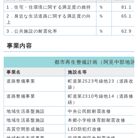
1．住宅・住環境に関する満足度の維持
％
81.1
2．身近な生活道路に関する満足度の向
％
65.1
上
3．公共施設の耐震化率
％
62.9
事業内容
都市再生整備計画（阿見中部地区
事業名
施設名等
道路整備事業
町道第2523号線他23（道路改
築）
道路整備事業
町道第2310号線他14（道路修
繕）
地域生活基盤施設
中央公民館耐震改修
地域生活基盤施設
本郷小学校体育館耐震改修
高質空間形成施設
LED防犯灯改修