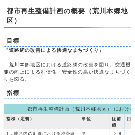
都市再生整備計画の概要（荒川本郷地
区）
目標
『道路網の改善による快適なまちづくり』
荒川本郷地区における道路網の改善を図り、交通機
能の向上による利便性・安全性の高い快適なまちづく
りを図る。
指標
都市再生整備計画（荒川本郷地区） におけ
指標（定義）
単位
従前
目
値
1．地区内の町道における渋滞率
％
2.9