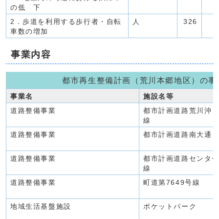
の低 下
2．歩道を利用する歩行者・自転
人
326
車数の増加
事業内容
都市再生整備計画（荒川本郷地区）の事
事業名
施設名等
道路整備事業
都市計画道路荒川沖
線
道路整備事業
都市計画道路南大通
道路整備事業
都市計画道路センタ
線
道路整備事業
町道第7649号線
地域生活基盤施設
ポケットパーク