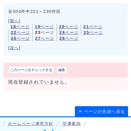
全504件中221～230件目
[
前へ
]
18
ページ
19
ページ
20
ページ
21
ページ
22
ページ
23
ページ
24
ページ
25
ページ
26
ページ
27
ページ
28
ページ
[
次へ
]
このページをチェックする
編集
現在登録されていません。
ページの先頭へ戻る
ホームページ運営方針
交通案内