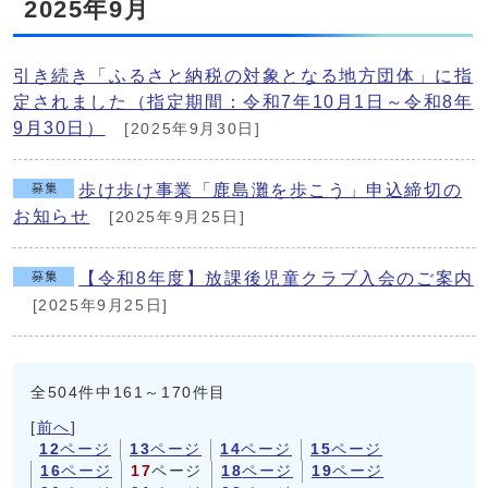
2025年9月
引き続き「ふるさと納税の対象となる地方団体」に指
定されました（指定期間：令和7年10月1日～令和8年
9月30日）
[2025年9月30日]
歩け歩け事業「鹿島灘を歩こう」申込締切の
お知らせ
[2025年9月25日]
【令和8年度】放課後児童クラブ入会のご案内
[2025年9月25日]
全504件中161～170件目
[
前へ
]
12
ページ
13
ページ
14
ページ
15
ページ
16
ページ
17
ページ
18
ページ
19
ページ