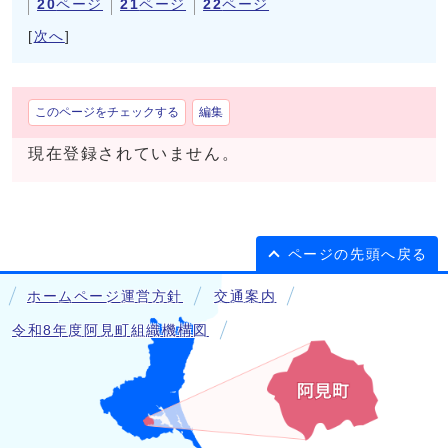
20
ページ
21
ページ
22
ページ
[
次へ
]
このページをチェックする
編集
現在登録されていません。
ページの先頭へ戻る
ホームページ運営方針
交通案内
令和8年度阿見町組織機構図