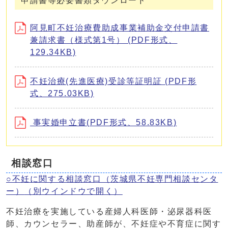
申請書等必要書類ダウンロード
阿見町不妊治療費助成事業補助金交付申請書
兼請求書（様式第1号） (PDF形式、
129.34KB)
不妊治療(先進医療)受診等証明証 (PDF形
式、275.03KB)
事実婚申立書(PDF形式、58.83KB)
相談窓口
○不妊に関する相談窓口（茨城県不妊専門相談センタ
ー）
（別ウインドウで開く）
不妊治療を実施している産婦人科医師・泌尿器科医
師、カウンセラー、助産師が、不妊症や不育症に関す