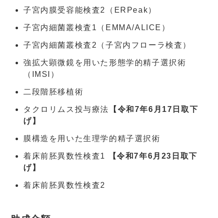
子宮内膜受容能検査2（ERPeak）
子宮内細菌叢検査1（EMMA/ALICE）
子宮内細菌叢検査2（子宮内フローラ検査）
強拡大顕微鏡を用いた形態学的精子選択術
（IMSI）
二段階胚移植術
タクロリムス投与療法
【令和7年6月17日取下
げ】
膜構造を用いた生理学的精子選択術
着床前胚異数性検査1
【令和7年6月23日取下
げ】
着床前胚異数性検査2