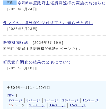
令和8年度政府主催慰霊巡拝の実施のお知らせ
[2026年3月24日]
ランドセル海外寄付受付終了のお知らせと御礼
[2026年3月23日]
医療機関検診
[2026年3月19日]
阿見町で助成する医療機関健診のページです。
町民意向調査の結果の公表について
[2026年3月18日]
全504件中111～120件目
[
前へ
]
7
ページ
8
ページ
9
ページ
10
ページ
11
ページ
12
ページ
13
ページ
14
ページ
15
ページ