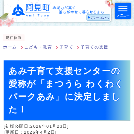
メニュー
ホームへ
スマートフォン表示用の情報をスキップ
現在位置
ホーム
こども・教育
子育て
子育ての支援
あみ子育て支援センターの
愛称が「まつうら わくわく
パークあみ」に決定しまし
た！
[初版公開日:2026年01月23日]
[更新日：2026年4月2日]