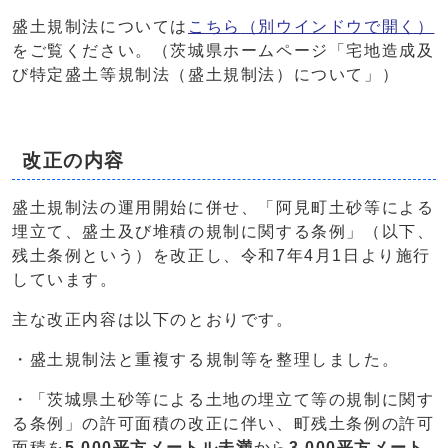
盛土規制法については
こちら
（別ウインドウで開く）
をご覧ください。（茨城県ホームページ「宅地造成及
び特定盛土等規制法（盛土規制法）について」）
改正の内容
盛土規制法の運用開始に併せ、「阿見町土砂等による
埋立て、盛土及び堆積の規制に関する条例」（以下、
残土条例という）を改正し、令和7年4月1日より施行
しています。
主な改正内容は以下のとおりです。
・盛土規制法と重複する規制等を整理しました。
・「茨城県土砂等による土地の埋立て等の規制に関す
る条例」の許可面積の改正に伴い、町残土条例の許可
面積を
5,000平方メートル未満
から
3,000平方メート