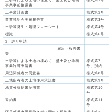
土砂等による土地の埋立て、盛土及び堆積
様式第1号
事業事前協議書
土事業計画書
様式第2号
事前説明会実施報告書
様式第3号
土砂等発生・処理フローシート
様式第4号
標識
様式第6号
2 許可申請
届出・報告書
等
土砂等による土地の埋めて、盛土及び堆積
様式第7
事業許可申請書
号、別紙
周辺関係者の同意書
様式第8号
土地所有者の土地使用承諾書
様式第9号
地質分析結果証明書
様式第10
号
誓約書
様式第11
号