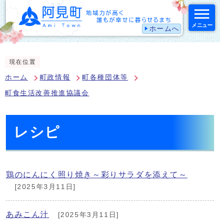
メニュー
ホームへ
スマートフォン表示用の情報をスキップ
現在位置
ホーム
町政情報
町各種団体等
町食生活改善推進協議会
レシピ
鶏のにんにく照り焼き～彩りサラダを添えて～
[2025年3月11日]
あみこん汁
[2025年3月11日]