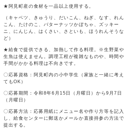
★阿見町産の食材を一品以上使用する。
（キャベツ、きゅうり、だいこん、ねぎ、なす、れん
こん、たけのこ、バターナッツかぼちゃ、ズッキー
ニ、にんじん、はくさい、さといも、ほうれんそうな
ど）
★給食で提供できる、加熱して作る料理。※生野菜や
生魚は使えません。調理工程が複雑なものや、時間や
手間がかかる料理は不向きです。
〇応募資格：阿見町内の小中学生（家族と一緒に考え
てもOK）
〇応募期間：令和8年6月15日（月曜日）から9月7日
（月曜日）
〇応募方法：応募用紙にメニュー名や作り方等を記入
し、給食センターに郵送かメールか直接持参の方法で
提出する。