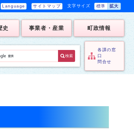
文字サイズ
Language
サイトマップ
標準
拡大
歴史
事業者・産業
町政情報
各課の窓
検索
口
問合せ