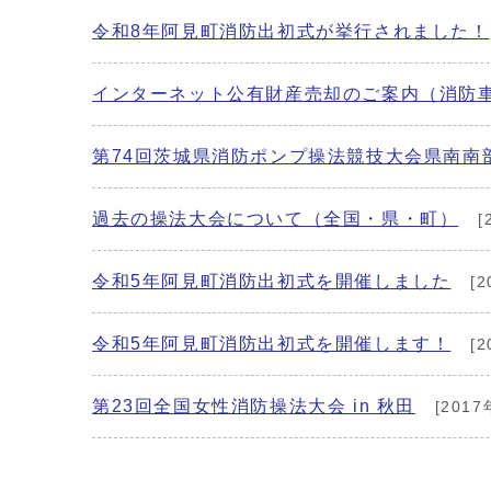
令和8年阿見町消防出初式が挙行されました！
インターネット公有財産売却のご案内（消防
第74回茨城県消防ポンプ操法競技大会県南南
過去の操法大会について（全国・県・町）
[
令和5年阿見町消防出初式を開催しました
[2
令和5年阿見町消防出初式を開催します！
[2
第23回全国女性消防操法大会 in 秋田
[2017