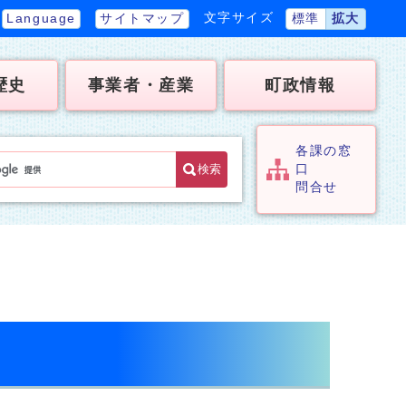
文字サイズ
Language
サイトマップ
標準
拡大
歴史
事業者・産業
町政情報
各課の窓
検索
口
問合せ