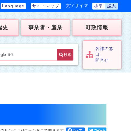
文字サイズ
Language
サイトマップ
標準
拡大
歴史
事業者・産業
町政情報
各課の窓
検索
口
問合せ
へのリンクは別ウィンドウで開きます