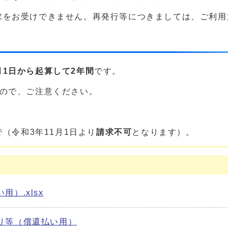
求をお受けできません。再発行等につきましては、ご利用
1日から起算して2年間
です。
んので、ご注意ください。
（令和3年11月1日より
請求不可
となります）。
）.xlsx
り等（償還払い用）