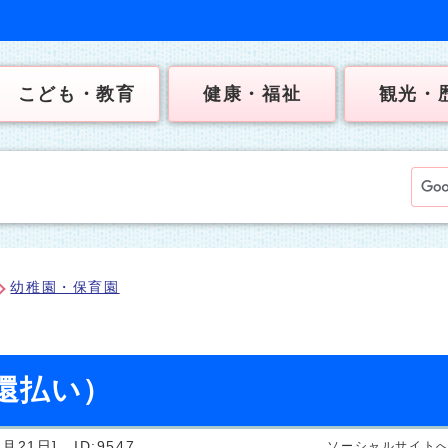
こども・教育
健康・福祉
観光・
幼稚園・保育園
還払い）
月21日]
ID:9547
ソーシャルサイト