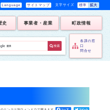
文字サイズ
Language
サイトマップ
標準
拡大
歴史
事業者・産業
町政情報
各課の窓
検索
口
問合せ
へのリンクは別ウィンドウで開きます