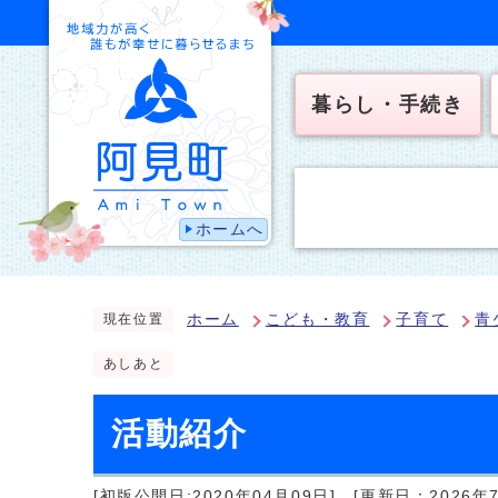
暮らし・手続き
ホームへ
ホーム
こども・教育
子育て
青
現在位置
あしあと
活動紹介
[初版公開日:2020年04月09日]
[更新日：2026年7