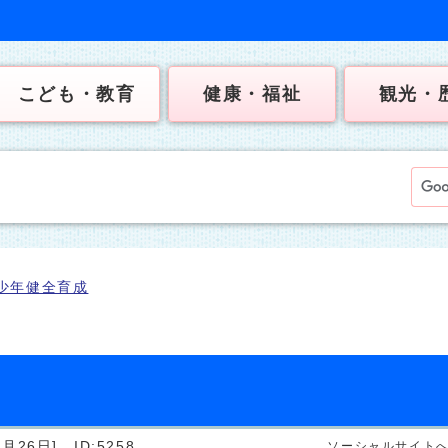
こども・教育
健康・福祉
観光・
少年健全育成
月26日]
ID:5258
ソーシャルサイト