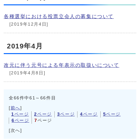
各種選挙における投票立会人の募集について
[2019年12月4日]
2019年4月
改元に伴う元号による年表示の取扱いについて
[2019年4月8日]
全66件中61～66件目
[
前へ
]
1
ページ
2
ページ
3
ページ
4
ページ
5
ページ
6
ページ
7
ページ
[次へ]