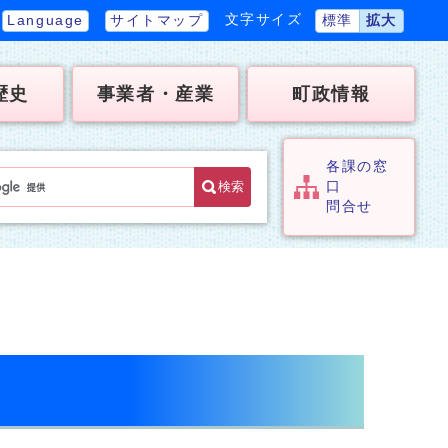
文字サイズ
Language
サイトマップ
標準
拡大
歴史
事業者・産業
町政情報
各課の窓
検索
口
問合せ