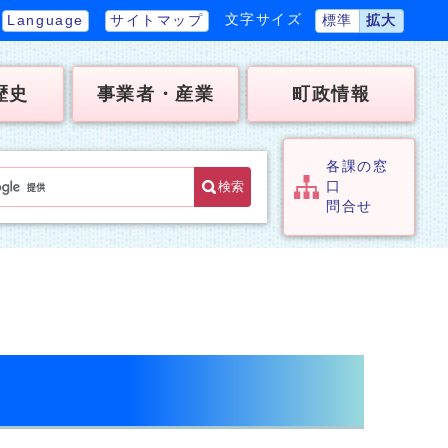
文字サイズ
Language
サイトマップ
標準
拡大
歴史
事業者・産業
町政情報
各課の窓
検索
口
問合せ