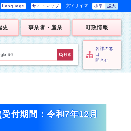
文字サイズ
Language
サイトマップ
標準
拡大
歴史
事業者・産業
町政情報
各課の窓
検索
口
問合せ
受付期間：令和7年12月