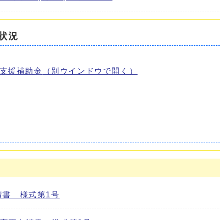
状況
支援補助金
（別ウインドウで開く）
書 様式第1号