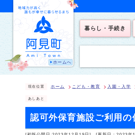
暮らし・手続き
ホームへ
ホーム
こども・教育
入園・入学
現在位置
あしあと
認可外保育施設ご利用の
[初版公開日:2023年12月19日]
[更新日：2023年1