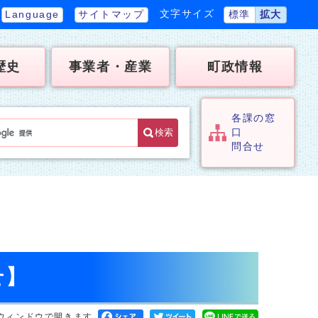
文字サイズ
Language
サイトマップ
標準
拡大
歴史
事業者・産業
町政情報
各課の窓
検索
口
問合せ
せ】
ウィンドウで開きます