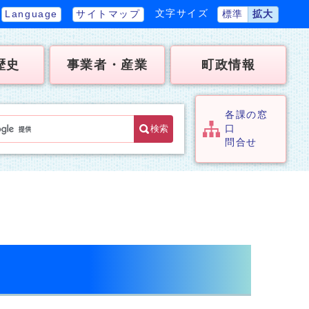
文字サイズ
Language
サイトマップ
標準
拡大
歴史
事業者・産業
町政情報
各課の窓
検索
口
問合せ