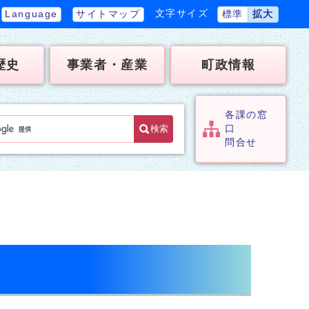
文字サイズ
Language
サイトマップ
標準
拡大
歴史
事業者・産業
町政情報
各課の窓
検索
口
問合せ