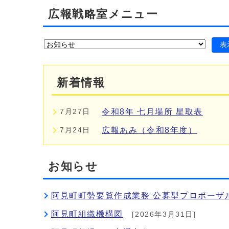
広報戦略室メニュー
表
新着情報
令和8年 七月場所 星取表
7月27日
広報あみ（令和8年度）
7月24日
お知らせ
阿見町町勢要覧作成業務 公募型プロポーザ
阿見町組織機構図
[2026年3月31日]