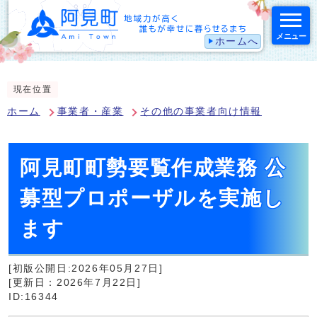
メニュー
ホームへ
スマートフォン表示用の情報をスキップ
現在位置
ホーム
事業者・産業
その他の事業者向け情報
阿見町町勢要覧作成業務 公
募型プロポーザルを実施し
ます
[初版公開日:2026年05月27日]
[更新日：2026年7月22日]
ID:16344