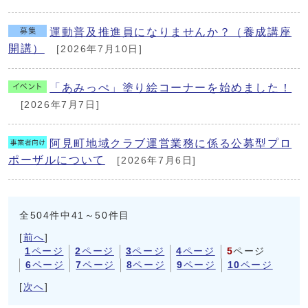
運動普及推進員になりませんか？（養成講座
開講）
[2026年7月10日]
「あみっぺ」塗り絵コーナーを始めました！
[2026年7月7日]
阿見町地域クラブ運営業務に係る公募型プロ
ポーザルについて
[2026年7月6日]
全504件中41～50件目
[
前へ
]
1
ページ
2
ページ
3
ページ
4
ページ
5
ページ
6
ページ
7
ページ
8
ページ
9
ページ
10
ページ
[
次へ
]