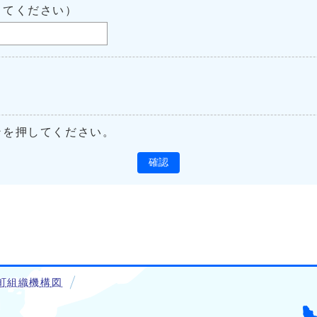
してください）
ンを押してください。
確認
町組織機構図