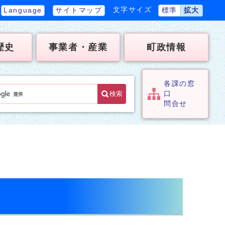
文字サイズ
Language
サイトマップ
標準
拡大
歴史
事業者・産業
町政情報
各課の窓
検索
口
問合せ