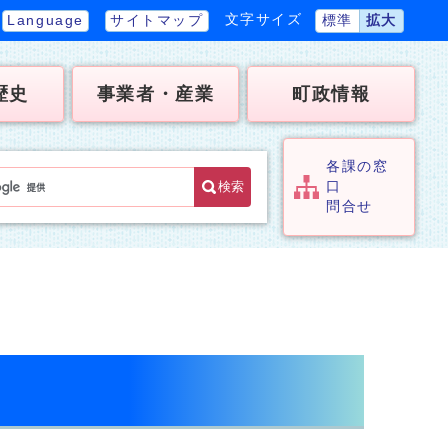
文字サイズ
Language
サイトマップ
標準
拡大
歴史
事業者・産業
町政情報
各課の窓
検索
口
問合せ