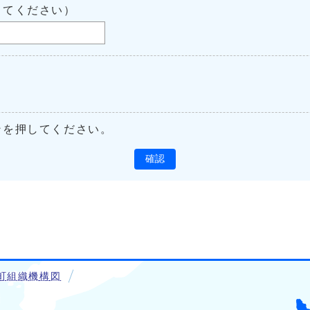
してください）
ンを押してください。
確認
町組織機構図