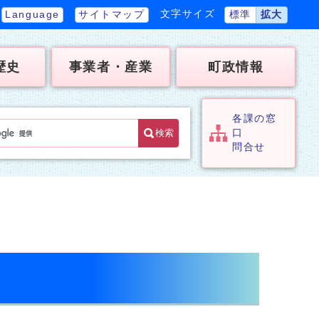
文字サイズ
Language
サイトマップ
標準
拡大
歴史
事業者・産業
町政情報
各課の窓
検索
口
問合せ