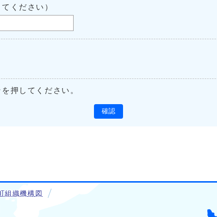
してください）
ンを押してください。
確認
町組織機構図