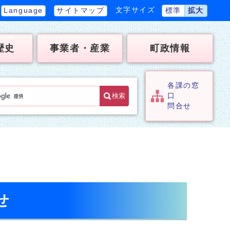
文字サイズ
Language
サイトマップ
標準
拡大
歴史
事業者・産業
町政情報
各課の窓
検索
口
問合せ
せ