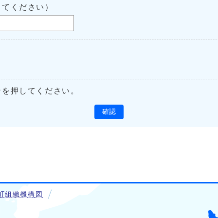
してください）
ンを押してください。
確認
町組織機構図