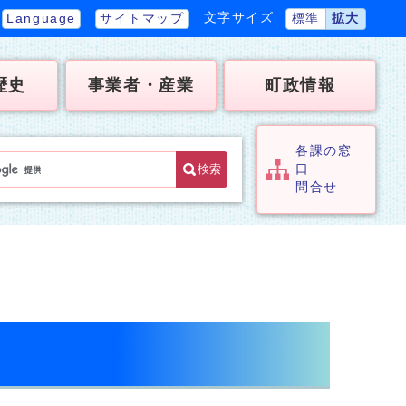
文字サイズ
Language
サイトマップ
標準
拡大
歴史
事業者・産業
町政情報
各課の窓
検索
口
問合せ