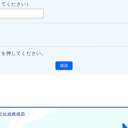
してください）
ンを押してください。
確認
町組織機構図